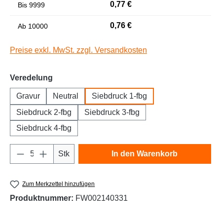
0,77 €
Bis
9999
Niedrige Sättigung
Hohe Sättigung
0,76 €
Ab
10000
Preise exkl. MwSt. zzgl. Versandkosten
auswählen
Veredelung
Gravur
Neutral
Siebdruck 1-fbg
Siebdruck 2-fbg
Siebdruck 3-fbg
Siebdruck 4-fbg
Links unterstreichen
Gut lesbare Schrift
Produkt Anzahl: Gib den gewünschten Wert e
Stk
In den Warenkorb
Zum Merkzettel hinzufügen
Produktnummer:
FW002140331