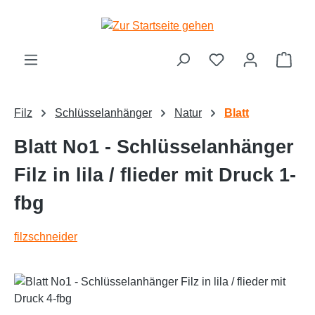
alt springen
Ware
Filz
Schlüsselanhänger
Natur
Blatt
Blatt No1 - Schlüsselanhänger
Filz in lila / flieder mit Druck 1-
fbg
filzschneider
Bildergalerie überspringen
Text vergrößern
Hochkontrastmodus