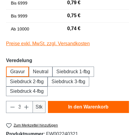
0,79 €
Bis
6999
Niedrige Sättigung
Hohe Sättigung
0,75 €
Bis
9999
0,74 €
Ab
10000
Preise exkl. MwSt. zzgl. Versandkosten
auswählen
Veredelung
Gravur
Neutral
Siebdruck 1-fbg
Siebdruck 2-fbg
Siebdruck 3-fbg
Siebdruck 4-fbg
Links unterstreichen
Gut lesbare Schrift
Produkt Anzahl: Gib den gewünschten Wert e
Stk
In den Warenkorb
Zum Merkzettel hinzufügen
Produktnummer:
FW002240321