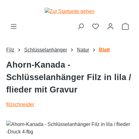
alt springen
Ware
Filz
Schlüsselanhänger
Natur
Blatt
Ahorn-Kanada -
Schlüsselanhänger Filz in lila /
flieder mit Gravur
filzschneider
Bildergalerie überspringen
Text vergrößern
Hochkontrastmodus