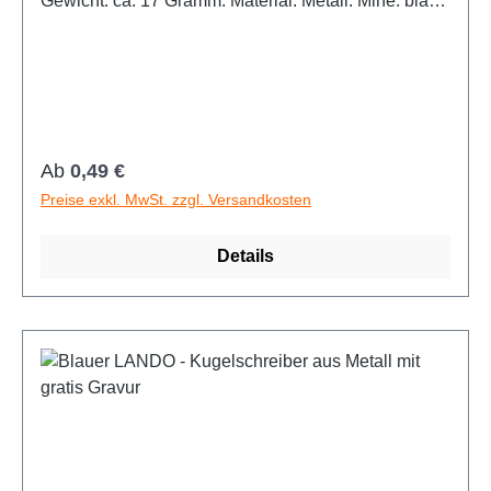
Gewicht: ca. 17 Gramm. Material: Metall. Mine: blau
schreibend.
Regulärer Preis:
Ab
0,49 €
Preise exkl. MwSt. zzgl. Versandkosten
Details