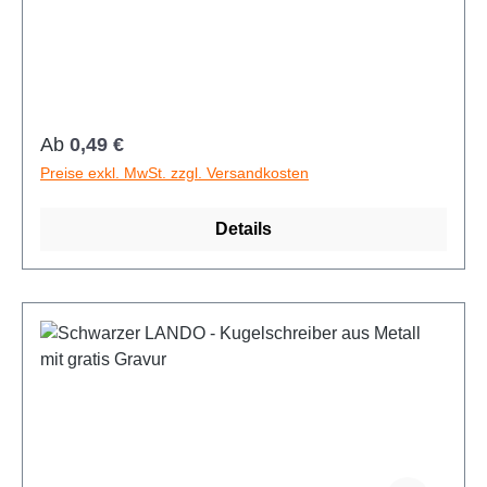
schreibend.
Animationen stoppen
Überschriften hervorheben
Regulärer Preis:
Ab
0,49 €
Preise exkl. MwSt. zzgl. Versandkosten
Details