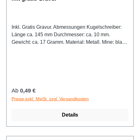
Inkl. Gratis Gravur. Abmessungen Kugelschreiber:
Länge ca. 145 mm Durchmesser: ca. 10 mm.
Gewicht: ca. 17 Gramm. Material: Metall. Mine: blau
schreibend.
Regulärer Preis:
Ab
0,49 €
Preise exkl. MwSt. zzgl. Versandkosten
Details
Links unterstreichen
Gut lesbare Schrift