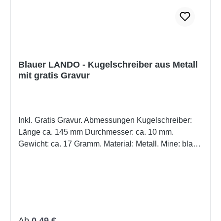
Farben invertieren
Monochrom
Blauer LANDO - Kugelschreiber aus Metall
mit gratis Gravur
Inkl. Gratis Gravur. Abmessungen Kugelschreiber:
Länge ca. 145 mm Durchmesser: ca. 10 mm.
Gewicht: ca. 17 Gramm. Material: Metall. Mine: blau
schreibend.
Regulärer Preis:
Ab
0,49 €