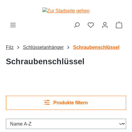
alt springen
Ware
Filz
Schlüsselanhänger
Schraubenschlüssel
Schraubenschlüssel
Produkte filtern