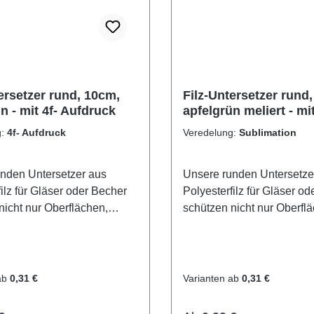
ersetzer rund, 10cm,
Filz-Untersetzer rund
n - mit 4f- Aufdruck
apfelgrün meliert - mi
Sublimationsdruck
g:
4f- Aufdruck
Veredelung:
Sublimation
nden Untersetzer aus
Unsere runden Untersetze
ilz für Gläser oder Becher
Polyesterfilz für Gläser o
nicht nur Oberflächen,
schützen nicht nur Oberfl
machen auch optisch
sondern machen auch opt
r. Verfügbar in 60
einiges her. Verfügbar in 
dlichen Farben - da ist für
unterschiedlichen Farben - 
as dabei.Möglichkeit zur
jeden etwas dabei.Möglich
ab
0,31 €
Varianten ab
0,31 €
ng
Veredelung