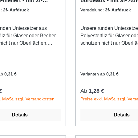
-meliert - mit 2f-
bordeaux - mit 3f- Au
k
g:
2f- Aufdruck
Veredelung:
3f- Aufdruck
nden Untersetzer aus
Unsere runden Untersetze
ilz für Gläser oder Becher
Polyesterfilz für Gläser o
nicht nur Oberflächen,
schützen nicht nur Oberfl
machen auch optisch
sondern machen auch opt
r. Verfügbar in 60
einiges her. Verfügbar in 
dlichen Farben - da ist für
unterschiedlichen Farben - 
as dabei.Möglichkeit zur
jeden etwas dabei.Möglich
ab
0,31 €
Varianten ab
0,31 €
ng
Veredelung
r Preis:
Regulärer Preis:
€
Ab
1,28 €
l. MwSt. zzgl. Versandkosten
Preise exkl. MwSt. zzgl. Ver
Details
Details