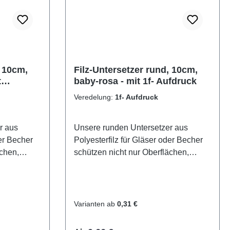
, 10cm,
Filz-Untersetzer rund, 10cm,
t
baby-rosa - mit 1f- Aufdruck
Veredelung:
1f- Aufdruck
r aus
Unsere runden Untersetzer aus
der Becher
Polyesterfilz für Gläser oder Becher
ächen,
schützen nicht nur Oberflächen,
isch
sondern machen auch optisch
60
einiges her. Verfügbar in 60
da ist für
unterschiedlichen Farben - da ist für
keit zur
jeden etwas dabei.Möglichkeit zur
Varianten ab
0,31 €
Veredelung