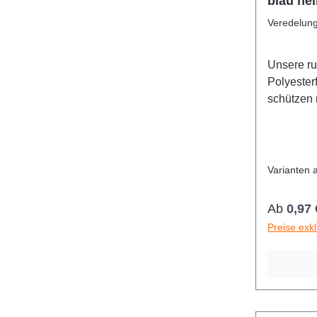
blau hell
Aufdruc
Veredelun
Unsere ru
Polyesterf
schützen 
sondern 
einiges he
unterschie
jeden etw
Varianten 
Veredelu
Reguläre
Ab
0,97 
Preise exk