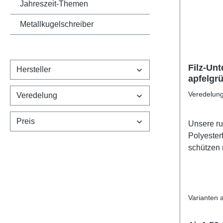
Jahreszeit-Themen
Metallkugelschreiber
Filz-Unt
Hersteller
apfelgrü
Veredelun
Veredelung
Preis
Unsere ru
Polyesterf
schützen 
sondern 
einiges he
unterschie
jeden etw
Varianten 
Veredelu