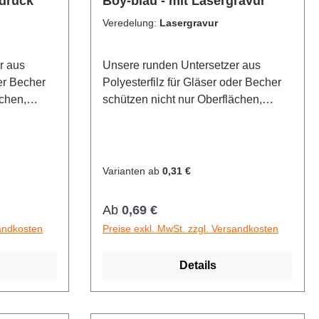
fdruck
Boy-blau - mit Lasergravur
Veredelung:
Lasergravur
r aus
Unsere runden Untersetzer aus
der Becher
Polyesterfilz für Gläser oder Becher
ächen,
schützen nicht nur Oberflächen,
isch
sondern machen auch optisch
60
einiges her. Verfügbar in 60
da ist für
unterschiedlichen Farben - da ist für
keit zur
jeden etwas dabei.Möglichkeit zur
Varianten ab
0,31 €
Veredelung
Regulärer Preis:
Ab
0,69 €
sandkosten
Preise exkl. MwSt. zzgl. Versandkosten
Details