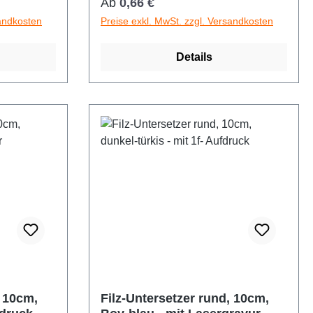
Regulärer Preis:
Ab
0,66 €
sandkosten
Preise exkl. MwSt. zzgl. Versandkosten
Details
, 10cm,
Filz-Untersetzer rund, 10cm,