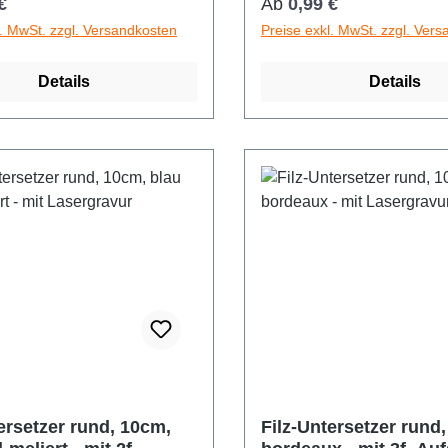
r Preis:
Regulärer Preis:
€
Ab
0,99 €
l. MwSt. zzgl. Versandkosten
Preise exkl. MwSt. zzgl. Ver
Details
Details
ersetzer rund, 10cm,
Filz-Untersetzer rund