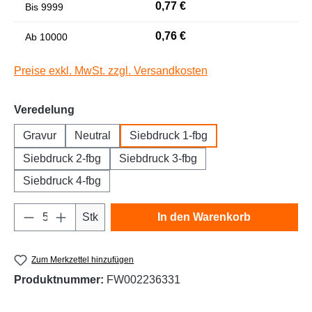
0,77 €
Bis
9999
Niedrige Sättigung
Hohe Sättigung
0,76 €
Ab
10000
Preise exkl. MwSt. zzgl. Versandkosten
auswählen
Veredelung
Gravur
Neutral
Siebdruck 1-fbg
Siebdruck 2-fbg
Siebdruck 3-fbg
Siebdruck 4-fbg
Links unterstreichen
Gut lesbare Schrift
Produkt Anzahl: Gib den gewünschten Wert e
Stk
In den Warenkorb
Zum Merkzettel hinzufügen
Produktnummer:
FW002236331