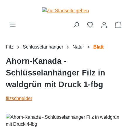
alt springen
Ware
Filz
Schlüsselanhänger
Natur
Blatt
Ahorn-Kanada -
Schlüsselanhänger Filz in
waldgrün mit Druck 1-fbg
filzschneider
Bildergalerie überspringen
Text vergrößern
Hochkontrastmodus