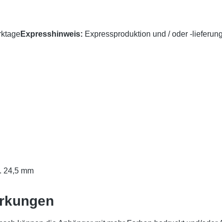
rktage
Expresshinweis:
Expressproduktion und / oder -lieferung
a. 24,5 mm
erkungen