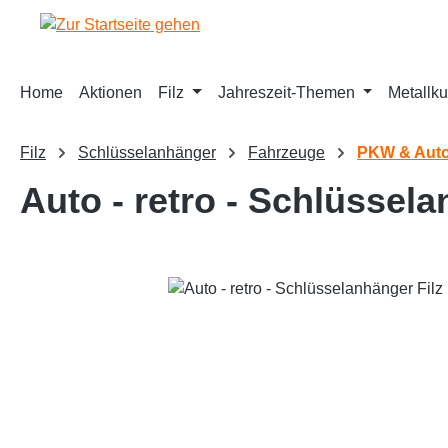
springen
Zur Hauptnavigation springen
Home
Aktionen
Filz
Jahreszeit-Themen
Metallku
Filz
Schlüsselanhänger
Fahrzeuge
PKW & Aut
Auto - retro - Schlüssela
Bildergalerie überspringen