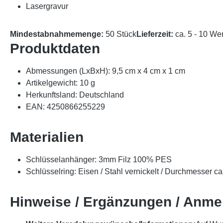
Lasergravur
Mindestabnahmemenge:
50 Stück
Lieferzeit:
ca. 5 - 10 We
Produktdaten
Abmessungen (LxBxH): 9,5 cm x 4 cm x 1 cm
Artikelgewicht: 10 g
Herkunftsland: Deutschland
EAN: 4250866255229
Materialien
Schlüsselanhänger: 3mm Filz 100% PES
Schlüsselring: Eisen / Stahl vernickelt / Durchmesser c
Hinweise / Ergänzungen / Anm