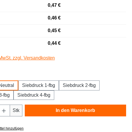
0,47 €
0,46 €
0,45 €
0,44 €
 MwSt. zzgl. Versandkosten
auswählen
Neutral
Siebdruck 1-fbg
Siebdruck 2-fbg
3-fbg
Siebdruck 4-fbg
Anzahl: Gib den gewünschten Wert ein oder
Stk
In den Warenkorb
tel hinzufügen