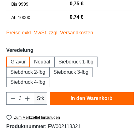
0,75 €
Bis
9999
Niedrige Sättigung
Hohe Sättigung
0,74 €
Ab
10000
Preise exkl. MwSt. zzgl. Versandkosten
auswählen
Veredelung
Gravur
Neutral
Siebdruck 1-fbg
Siebdruck 2-fbg
Siebdruck 3-fbg
Siebdruck 4-fbg
Links unterstreichen
Gut lesbare Schrift
Produkt Anzahl: Gib den gewünschten Wert e
Stk
In den Warenkorb
Zum Merkzettel hinzufügen
Produktnummer:
FW002118321