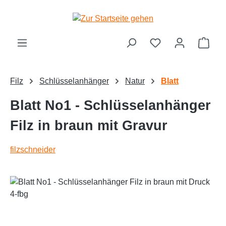
alt springen
Ware
Filz
Schlüsselanhänger
Natur
Blatt
Blatt No1 - Schlüsselanhänger
Filz in braun mit Gravur
filzschneider
Bildergalerie überspringen
Text vergrößern
Hochkontrastmodus