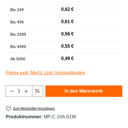
Niedrige Sättigung
Hohe Sättigung
0,62 €
Bis
249
0,61 €
Bis
499
0,56 €
Bis
2499
0,55 €
Bis
4999
0,49 €
Ab
5000
Preise exkl. MwSt. zzgl. Versandkosten
Links unterstreichen
Gut lesbare Schrift
Produkt Anzahl: Gib den gewünschten Wert e
St.
In den Warenkorb
Zum Merkzettel hinzufügen
Produktnummer:
MP-C-10A-01W