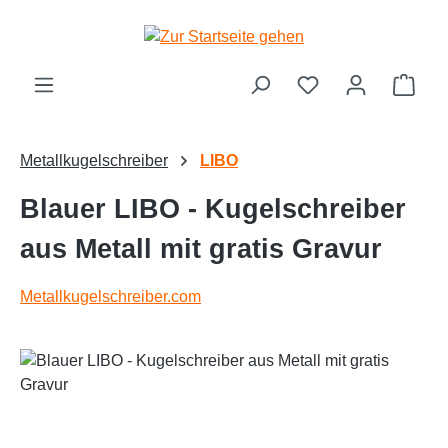
alt springen
Ware
Metallkugelschreiber
LIBO
Blauer LIBO - Kugelschreiber
aus Metall mit gratis Gravur
Metallkugelschreiber.com
Bildergalerie überspringen
Text vergrößern
Hochkontrastmodus