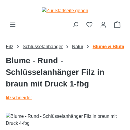
alt springen
Ware
Filz
Schlüsselanhänger
Natur
Blume & Blüte
Blume - Rund -
Schlüsselanhänger Filz in
braun mit Druck 1-fbg
filzschneider
Bildergalerie überspringen
Text vergrößern
Hochkontrastmodus