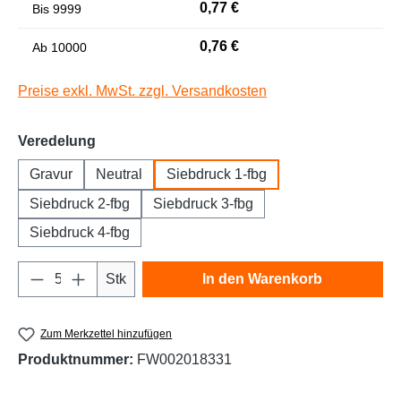
0,77 €
Bis
9999
Niedrige Sättigung
Hohe Sättigung
0,76 €
Ab
10000
Preise exkl. MwSt. zzgl. Versandkosten
auswählen
Veredelung
Gravur
Neutral
Siebdruck 1-fbg
Siebdruck 2-fbg
Siebdruck 3-fbg
Siebdruck 4-fbg
Links unterstreichen
Gut lesbare Schrift
Produkt Anzahl: Gib den gewünschten Wert e
Stk
In den Warenkorb
Zum Merkzettel hinzufügen
Produktnummer:
FW002018331