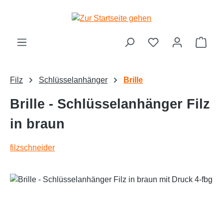
alt springen
Ware
Filz
Schlüsselanhänger
Brille
Brille - Schlüsselanhänger Filz
in braun
filzschneider
Bildergalerie überspringen
Text vergrößern
Hochkontrastmodus