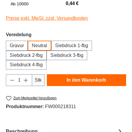
0,44 €
Niedrige Sättigung
Hohe Sättigung
Ab
10000
Preise exkl. MwSt. zzgl. Versandkosten
auswählen
Veredelung
Gravur
Neutral
Siebdruck 1-fbg
Siebdruck 2-fbg
Siebdruck 3-fbg
Siebdruck 4-fbg
Produkt Anzahl: Gib den gewünschten Wert e
Links unterstreichen
Gut lesbare Schrift
Stk
In den Warenkorb
Zum Merkzettel hinzufügen
Produktnummer:
FW000218311
Beschreibung