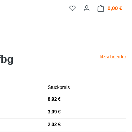
0,00 €
Ware
fbg
filzschneider
Stückpreis
8,92 €
3,09 €
2,02 €