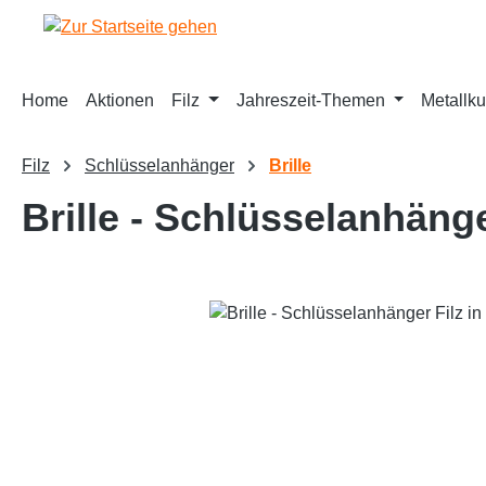
springen
Zur Hauptnavigation springen
Home
Aktionen
Filz
Jahreszeit-Themen
Metallku
Filz
Schlüsselanhänger
Brille
Brille - Schlüsselanhänge
Bildergalerie überspringen