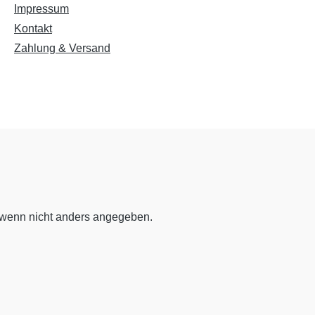
Impressum
Niedrige Sättigung
Hohe Sättigung
Kontakt
Zahlung & Versand
Links unterstreichen
Gut lesbare Schrift
Überschriften
Animationen stoppen
hervorheben
Großer Cursor
Leseführung
wenn nicht anders angegeben.
Bilder ausblenden
Zurücksetzen