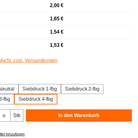
2,00 €
1,65 €
1,54 €
1,53 €
 MwSt. zzgl. Versandkosten
auswählen
Neutral
Siebdruck 1-fbg
Siebdruck 2-fbg
3-fbg
Siebdruck 4-fbg
Anzahl: Gib den gewünschten Wert ein oder
Stk
In den Warenkorb
tel hinzufügen