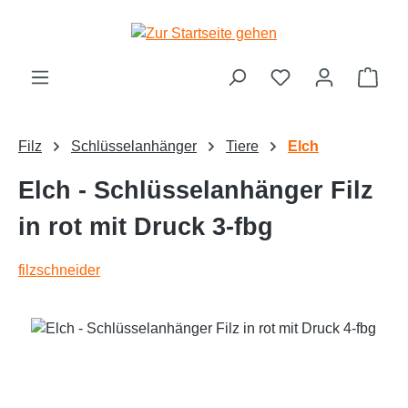
alt springen
Ware
Filz
Schlüsselanhänger
Tiere
Elch
Elch - Schlüsselanhänger Filz
in rot mit Druck 3-fbg
filzschneider
Bildergalerie überspringen
Text vergrößern
Hochkontrastmodus