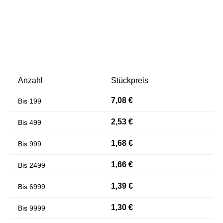
Anzahl
Stückpreis
7,08 €
Bis
199
Farben invertieren
Monochrom
2,53 €
Bis
499
1,68 €
Bis
999
1,66 €
Bis
2499
1,39 €
Bis
6999
1,30 €
Bis
9999