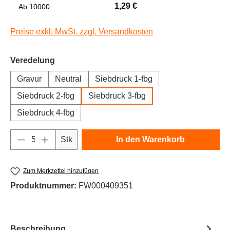
1,29 €
Niedrige Sättigung
Hohe Sättigung
Ab
10000
Preise exkl. MwSt. zzgl. Versandkosten
auswählen
Veredelung
Gravur
Neutral
Siebdruck 1-fbg
Siebdruck 2-fbg
Siebdruck 3-fbg
Siebdruck 4-fbg
Produkt Anzahl: Gib den gewünschten Wert e
Links unterstreichen
Gut lesbare Schrift
Stk
In den Warenkorb
Zum Merkzettel hinzufügen
Produktnummer:
FW000409351
Beschreibung