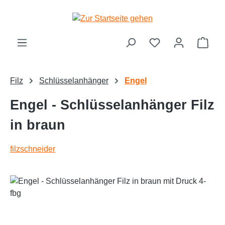
alt springen
Ware
Filz
Schlüsselanhänger
Engel
Engel - Schlüsselanhänger Filz
in braun
filzschneider
Bildergalerie überspringen
Text vergrößern
Hochkontrastmodus