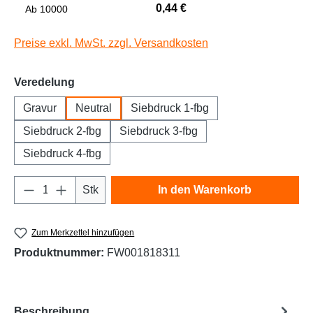
0,44 €
Niedrige Sättigung
Hohe Sättigung
Ab
10000
Preise exkl. MwSt. zzgl. Versandkosten
auswählen
Veredelung
Gravur
Neutral
Siebdruck 1-fbg
Siebdruck 2-fbg
Siebdruck 3-fbg
Siebdruck 4-fbg
Produkt Anzahl: Gib den gewünschten Wert e
Links unterstreichen
Gut lesbare Schrift
Stk
In den Warenkorb
Zum Merkzettel hinzufügen
Produktnummer:
FW001818311
Beschreibung