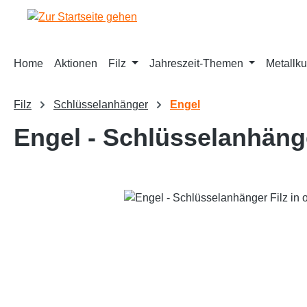
springen
Zur Hauptnavigation springen
Home
Aktionen
Filz
Jahreszeit-Themen
Metallku
Filz
Schlüsselanhänger
Engel
Engel - Schlüsselanhänge
Bildergalerie überspringen