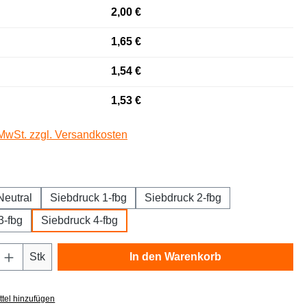
2,00 €
1,65 €
1,54 €
1,53 €
 MwSt. zzgl. Versandkosten
auswählen
Neutral
Siebdruck 1-fbg
Siebdruck 2-fbg
3-fbg
Siebdruck 4-fbg
Anzahl: Gib den gewünschten Wert ein oder
Stk
In den Warenkorb
tel hinzufügen