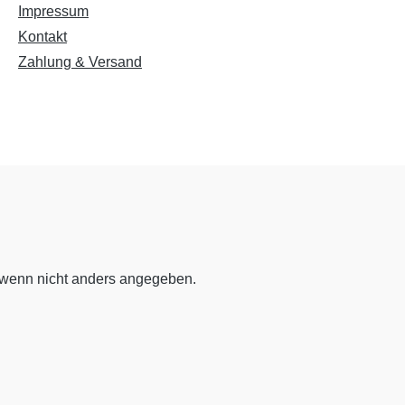
Impressum
Niedrige Sättigung
Hohe Sättigung
Kontakt
Zahlung & Versand
Links unterstreichen
Gut lesbare Schrift
Überschriften
Animationen stoppen
hervorheben
Großer Cursor
Leseführung
wenn nicht anders angegeben.
Bilder ausblenden
Zurücksetzen