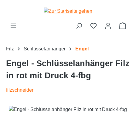
alt springen
Ware
Filz
Schlüsselanhänger
Engel
Engel - Schlüsselanhänger Filz
in rot mit Druck 4-fbg
filzschneider
Bildergalerie überspringen
Text vergrößern
Hochkontrastmodus