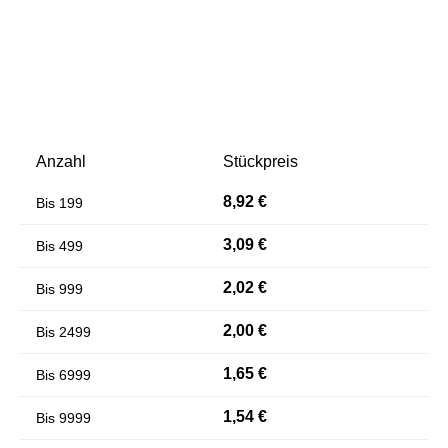
Anzahl
Stückpreis
8,92 €
Bis
199
Farben invertieren
Monochrom
3,09 €
Bis
499
2,02 €
Bis
999
2,00 €
Bis
2499
1,65 €
Bis
6999
1,54 €
Bis
9999