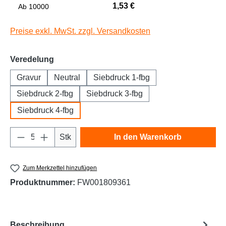
1,53 €
Niedrige Sättigung
Hohe Sättigung
Ab
10000
Preise exkl. MwSt. zzgl. Versandkosten
auswählen
Veredelung
Gravur
Neutral
Siebdruck 1-fbg
Siebdruck 2-fbg
Siebdruck 3-fbg
Siebdruck 4-fbg
Produkt Anzahl: Gib den gewünschten Wert e
Links unterstreichen
Gut lesbare Schrift
Stk
In den Warenkorb
Zum Merkzettel hinzufügen
Produktnummer:
FW001809361
Beschreibung