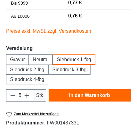
0,77 €
Bis
9999
Niedrige Sättigung
Hohe Sättigung
0,76 €
Ab
10000
Preise exkl. MwSt. zzgl. Versandkosten
auswählen
Veredelung
Gravur
Neutral
Siebdruck 1-fbg
Siebdruck 2-fbg
Siebdruck 3-fbg
Siebdruck 4-fbg
Links unterstreichen
Gut lesbare Schrift
Produkt Anzahl: Gib den gewünschten Wert e
Stk
In den Warenkorb
Zum Merkzettel hinzufügen
Produktnummer:
FW001437331