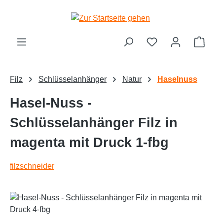
alt springen
Ware
Filz
Schlüsselanhänger
Natur
Haselnuss
Hasel-Nuss -
Schlüsselanhänger Filz in
magenta mit Druck 1-fbg
filzschneider
Bildergalerie überspringen
Text vergrößern
Hochkontrastmodus