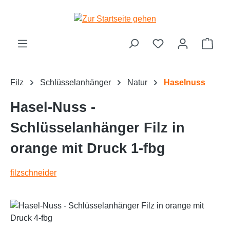
alt springen
Ware
Filz
Schlüsselanhänger
Natur
Haselnuss
Hasel-Nuss -
Schlüsselanhänger Filz in
orange mit Druck 1-fbg
filzschneider
Bildergalerie überspringen
Text vergrößern
Hochkontrastmodus