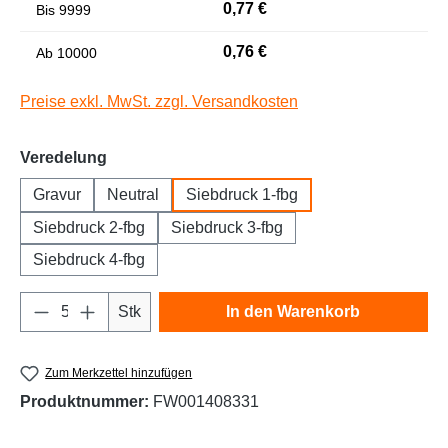
0,77 €
Bis
9999
Niedrige Sättigung
Hohe Sättigung
0,76 €
Ab
10000
Preise exkl. MwSt. zzgl. Versandkosten
auswählen
Veredelung
Gravur
Neutral
Siebdruck 1-fbg
Siebdruck 2-fbg
Siebdruck 3-fbg
Siebdruck 4-fbg
Links unterstreichen
Gut lesbare Schrift
Produkt Anzahl: Gib den gewünschten Wert e
Stk
In den Warenkorb
Zum Merkzettel hinzufügen
Produktnummer:
FW001408331