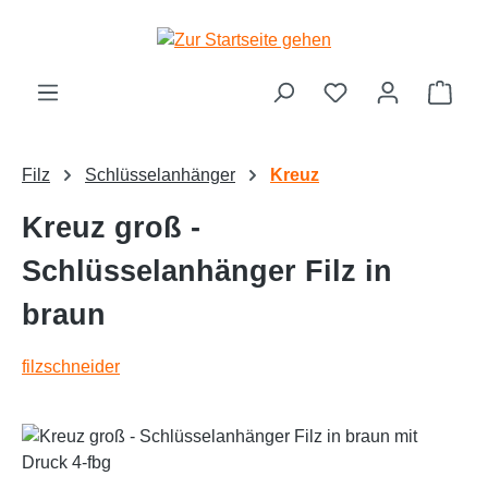
alt springen
Ware
Filz
Schlüsselanhänger
Kreuz
Kreuz groß -
Schlüsselanhänger Filz in
braun
filzschneider
Bildergalerie überspringen
Text vergrößern
Hochkontrastmodus