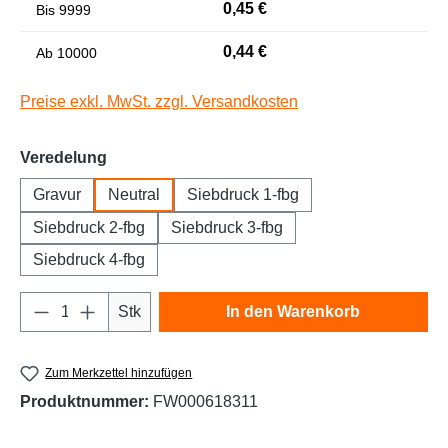
0,45 €
Bis
9999
Niedrige Sättigung
Hohe Sättigung
0,44 €
Ab
10000
Preise exkl. MwSt. zzgl. Versandkosten
auswählen
Veredelung
Gravur
Neutral
Siebdruck 1-fbg
Siebdruck 2-fbg
Siebdruck 3-fbg
Siebdruck 4-fbg
Links unterstreichen
Gut lesbare Schrift
Produkt Anzahl: Gib den gewünschten Wert e
Stk
In den Warenkorb
Zum Merkzettel hinzufügen
Produktnummer:
FW000618311