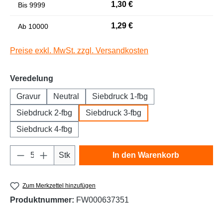
1,30 €
Bis
9999
Niedrige Sättigung
Hohe Sättigung
1,29 €
Ab
10000
Preise exkl. MwSt. zzgl. Versandkosten
auswählen
Veredelung
Gravur
Neutral
Siebdruck 1-fbg
Siebdruck 2-fbg
Siebdruck 3-fbg
Siebdruck 4-fbg
Links unterstreichen
Gut lesbare Schrift
Produkt Anzahl: Gib den gewünschten Wert e
Stk
In den Warenkorb
Zum Merkzettel hinzufügen
Produktnummer:
FW000637351