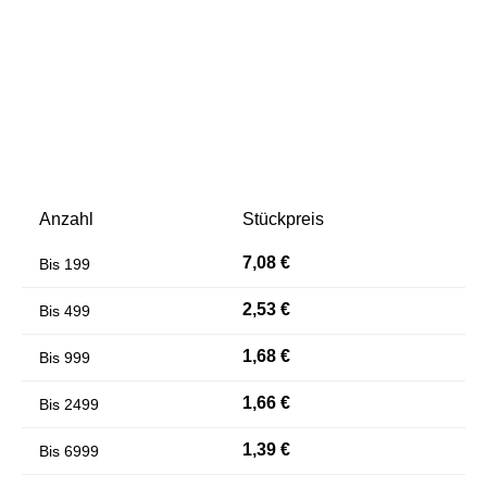
Anzahl
Stückpreis
Farben invertieren
Monochrom
7,08 €
Bis
199
2,53 €
Bis
499
1,68 €
Bis
999
1,66 €
Bis
2499
1,39 €
Bis
6999