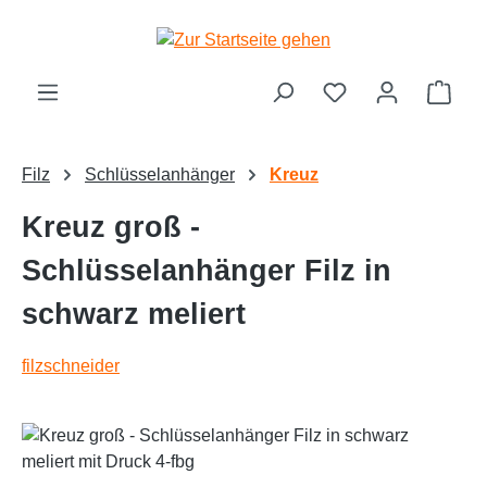
alt springen
Ware
Filz
Schlüsselanhänger
Kreuz
Kreuz groß -
Schlüsselanhänger Filz in
schwarz meliert
filzschneider
Bildergalerie überspringen
Text vergrößern
Hochkontrastmodus