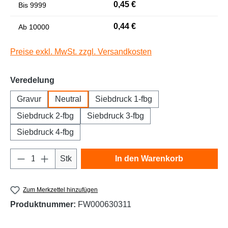
0,45 €
Bis
9999
Niedrige Sättigung
Hohe Sättigung
0,44 €
Ab
10000
Preise exkl. MwSt. zzgl. Versandkosten
auswählen
Veredelung
Gravur
Neutral
Siebdruck 1-fbg
Siebdruck 2-fbg
Siebdruck 3-fbg
Siebdruck 4-fbg
Links unterstreichen
Gut lesbare Schrift
Produkt Anzahl: Gib den gewünschten Wert e
Stk
In den Warenkorb
Zum Merkzettel hinzufügen
Produktnummer:
FW000630311