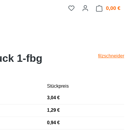
0,00 €
Ware
uck 1-fbg
filzschneider
Stückpreis
3,04 €
1,29 €
0,94 €