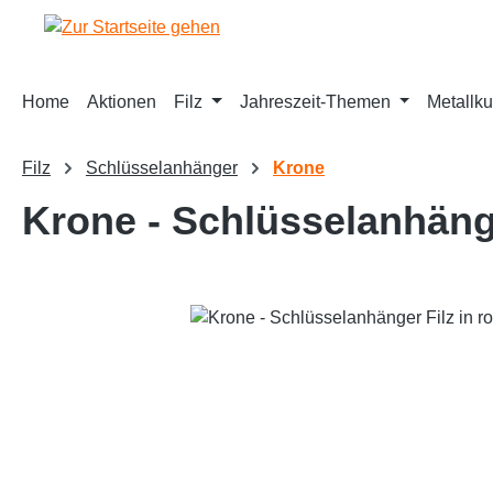
springen
Zur Hauptnavigation springen
Home
Aktionen
Filz
Jahreszeit-Themen
Metallku
Filz
Schlüsselanhänger
Krone
Krone - Schlüsselanhänge
Bildergalerie überspringen