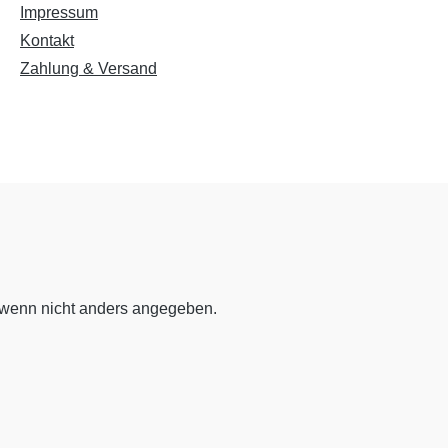
Impressum
Niedrige Sättigung
Hohe Sättigung
Kontakt
Zahlung & Versand
Links unterstreichen
Gut lesbare Schrift
Überschriften
Animationen stoppen
hervorheben
Großer Cursor
Leseführung
wenn nicht anders angegeben.
Bilder ausblenden
Zurücksetzen