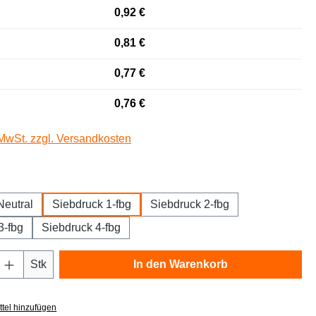
0,92 €
0,81 €
0,77 €
0,76 €
 MwSt. zzgl. Versandkosten
auswählen
Neutral
Siebdruck 1-fbg
Siebdruck 2-fbg
3-fbg
Siebdruck 4-fbg
Anzahl: Gib den gewünschten Wert ein oder
Stk
In den Warenkorb
tel hinzufügen