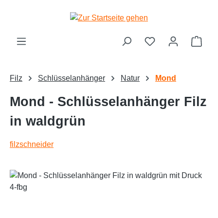
alt springen
Ware
Filz
Schlüsselanhänger
Natur
Mond
Mond - Schlüsselanhänger Filz
in waldgrün
filzschneider
Bildergalerie überspringen
Text vergrößern
Hochkontrastmodus