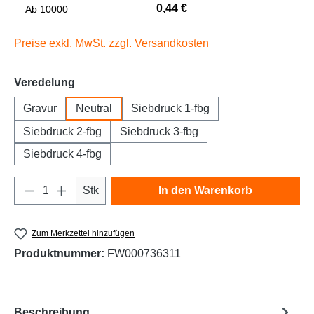
0,44 €
Niedrige Sättigung
Hohe Sättigung
Ab
10000
Preise exkl. MwSt. zzgl. Versandkosten
auswählen
Veredelung
Gravur
Neutral
Siebdruck 1-fbg
Siebdruck 2-fbg
Siebdruck 3-fbg
Siebdruck 4-fbg
Produkt Anzahl: Gib den gewünschten Wert e
Links unterstreichen
Gut lesbare Schrift
Stk
In den Warenkorb
Zum Merkzettel hinzufügen
Produktnummer:
FW000736311
Beschreibung