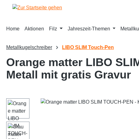
springen
Zur Hauptnavigation springen
Home
Aktionen
Filz
Jahreszeit-Themen
Metallku
Metallkugelschreiber
LIBO SLIM Touch-Pen
Orange matter LIBO SLI
Metall mit gratis Gravur
Bildergalerie überspringen