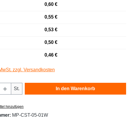
0,60 €
0,55 €
0,53 €
0,50 €
0,46 €
 MwSt. zzgl. Versandkosten
Anzahl: Gib den gewünschten Wert ein oder
St.
In den Warenkorb
tel hinzufügen
mmer:
MP-CST-05-01W