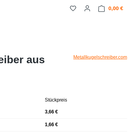
0,00 €
Ware
iber aus
Metallkugelschreiber.com
Stückpreis
3,66 €
1,66 €