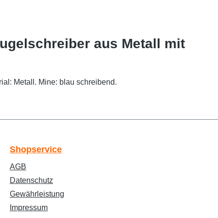
gelschreiber aus Metall mit
l: Metall. Mine: blau schreibend.
Text vergrößern
Hochkontrastmodus
Shopservice
AGB
Farben invertieren
Monochrom
Datenschutz
Gewährleistung
Impressum
Niedrige Sättigung
Hohe Sättigung