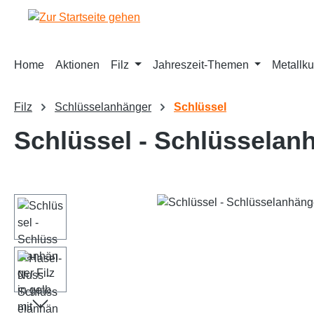
springen
Zur Hauptnavigation springen
Home
Aktionen
Filz
Jahreszeit-Themen
Metallku
Filz
Schlüsselanhänger
Schlüssel
Schlüssel - Schlüsselanh
Bildergalerie überspringen