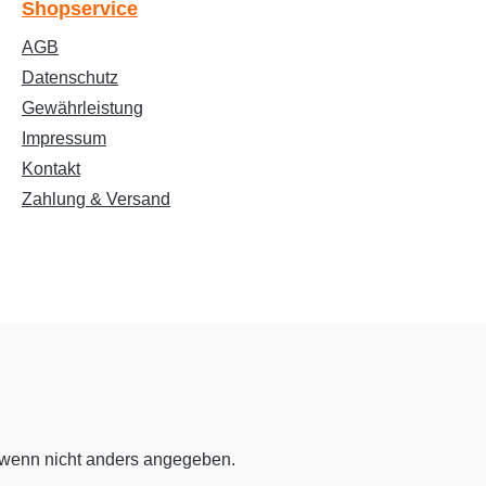
Shopservice
AGB
Farben invertieren
Monochrom
Datenschutz
Gewährleistung
Impressum
Niedrige Sättigung
Hohe Sättigung
Kontakt
Zahlung & Versand
Links unterstreichen
Gut lesbare Schrift
Überschriften
Animationen stoppen
hervorheben
Großer Cursor
Leseführung
wenn nicht anders angegeben.