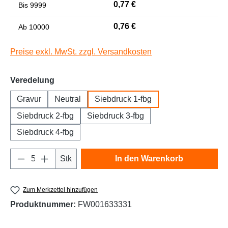
0,77 €
Bis
9999
Niedrige Sättigung
Hohe Sättigung
0,76 €
Ab
10000
Preise exkl. MwSt. zzgl. Versandkosten
auswählen
Veredelung
Gravur
Neutral
Siebdruck 1-fbg
Siebdruck 2-fbg
Siebdruck 3-fbg
Siebdruck 4-fbg
Links unterstreichen
Gut lesbare Schrift
Produkt Anzahl: Gib den gewünschten Wert e
Stk
In den Warenkorb
Zum Merkzettel hinzufügen
Produktnummer:
FW001633331