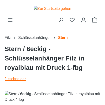
alt springen
Ware
Filz
Schlüsselanhänger
Stern
Stern / 6eckig -
Schlüsselanhänger Filz in
royalblau mit Druck 1-fbg
filzschneider
Bildergalerie überspringen
Text vergrößern
Hochkontrastmodus