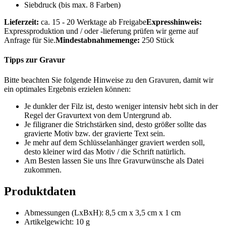
Siebdruck (bis max. 8 Farben)
Lieferzeit:
ca. 15 - 20 Werktage ab Freigabe
Expresshinweis:
Expressproduktion und / oder -lieferung prüfen wir gerne auf
Anfrage für Sie.
Mindestabnahmemenge:
250 Stück
Tipps zur Gravur
Bitte beachten Sie folgende Hinweise zu den Gravuren, damit wir
ein optimales Ergebnis erzielen können:
Je dunkler der Filz ist, desto weniger intensiv hebt sich in der
Regel der Gravurtext von dem Untergrund ab.
Je filigraner die Strichstärken sind, desto größer sollte das
gravierte Motiv bzw. der gravierte Text sein.
Je mehr auf dem Schlüsselanhänger graviert werden soll,
desto kleiner wird das Motiv / die Schrift natürlich.
Am Besten lassen Sie uns Ihre Gravurwünsche als Datei
zukommen.
Produktdaten
Abmessungen (LxBxH): 8,5 cm x 3,5 cm x 1 cm
Artikelgewicht: 10 g