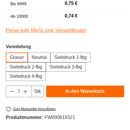
0,75 €
Bis
9999
Niedrige Sättigung
Hohe Sättigung
0,74 €
Ab
10000
Preise exkl. MwSt. zzgl. Versandkosten
auswählen
Veredelung
Gravur
Neutral
Siebdruck 1-fbg
Siebdruck 2-fbg
Siebdruck 3-fbg
Siebdruck 4-fbg
Links unterstreichen
Gut lesbare Schrift
Produkt Anzahl: Gib den gewünschten Wert e
Stk
In den Warenkorb
Zum Merkzettel hinzufügen
Produktnummer:
FW000818321