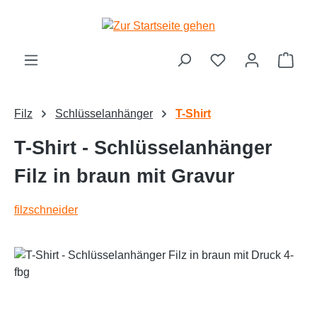
alt springen
Ware
Filz
Schlüsselanhänger
T-Shirt
T-Shirt - Schlüsselanhänger
Filz in braun mit Gravur
filzschneider
Bildergalerie überspringen
Text vergrößern
Hochkontrastmodus