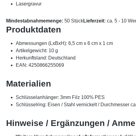
Lasergravur
Mindestabnahmemenge:
50 Stück
Lieferzeit:
ca. 5 - 10 We
Produktdaten
Abmessungen (LxBxH): 6,5 cm x 6 cm x 1 cm
Artikelgewicht: 10 g
Herkunftsland: Deutschland
EAN: 4250866255069
Materialien
Schlüsselanhänger: 3mm Filz 100% PES
Schlüsselring: Eisen / Stahl vernickelt / Durchmesser c
Hinweise / Ergänzungen / Anm