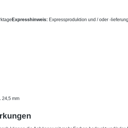
rktage
Expresshinweis:
Expressproduktion und / oder -lieferung
a. 24,5 mm
erkungen