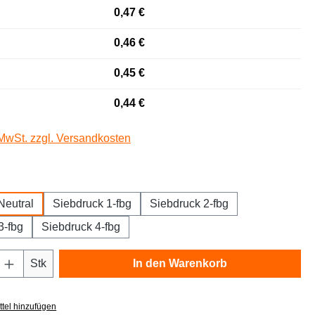
0,47 €
0,46 €
0,45 €
0,44 €
 MwSt. zzgl. Versandkosten
auswählen
Neutral
Siebdruck 1-fbg
Siebdruck 2-fbg
3-fbg
Siebdruck 4-fbg
Anzahl: Gib den gewünschten Wert ein oder
Stk
In den Warenkorb
tel hinzufügen