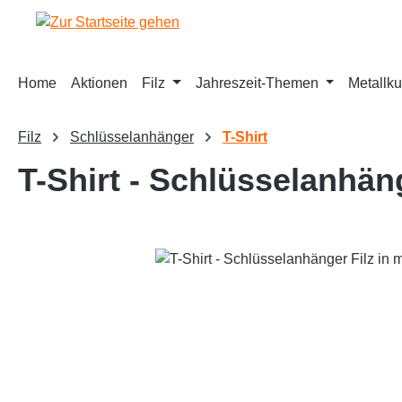
springen
Zur Hauptnavigation springen
Home
Aktionen
Filz
Jahreszeit-Themen
Metallku
Filz
Schlüsselanhänger
T-Shirt
T-Shirt - Schlüsselanhän
Bildergalerie überspringen