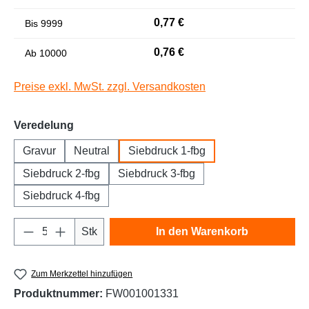
0,77 €
Bis
9999
Niedrige Sättigung
Hohe Sättigung
0,76 €
Ab
10000
Preise exkl. MwSt. zzgl. Versandkosten
auswählen
Veredelung
Gravur
Neutral
Siebdruck 1-fbg
Siebdruck 2-fbg
Siebdruck 3-fbg
Siebdruck 4-fbg
Links unterstreichen
Gut lesbare Schrift
Produkt Anzahl: Gib den gewünschten Wert e
Stk
In den Warenkorb
Zum Merkzettel hinzufügen
Produktnummer:
FW001001331