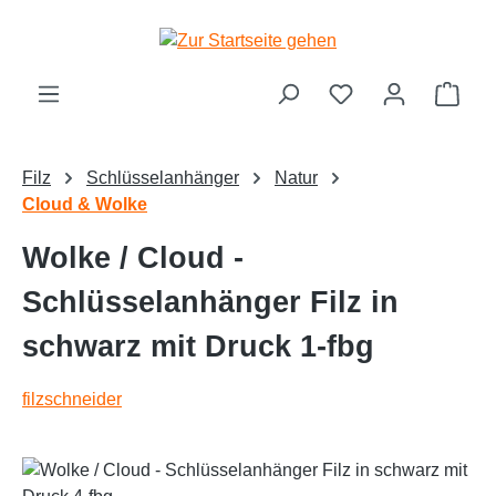
alt springen
Ware
Filz
Schlüsselanhänger
Natur
Cloud & Wolke
Wolke / Cloud -
Schlüsselanhänger Filz in
schwarz mit Druck 1-fbg
filzschneider
Text vergrößern
Hochkontrastmodus
Bildergalerie überspringen